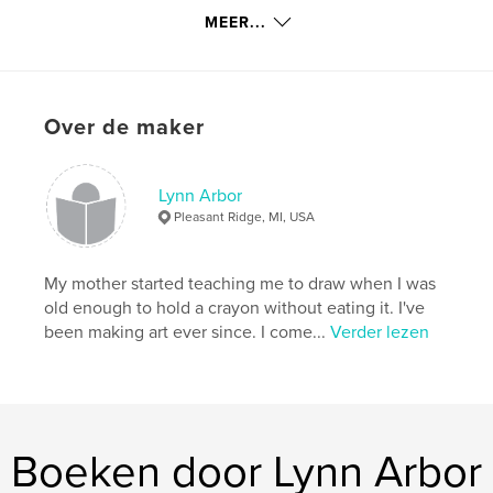
Trefwoorden
MEER...
,
,
,
fine art
oil painting
women's art
abstract realism
,
painting
,
fabric
Over de maker
Lynn Arbor
Pleasant Ridge, MI, USA
My mother started teaching me to draw when I was
old enough to hold a crayon without eating it. I've
been making art ever since. I come...
Verder lezen
Boeken door Lynn Arbor