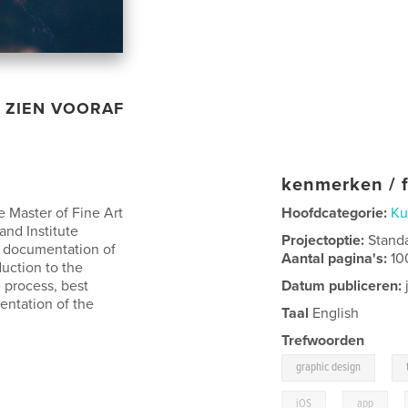
ZIEN VOORAF
kenmerken / f
e Master of Fine Art
Hoofdcategorie:
Ku
and Institute
Projectoptie:
Stand
al documentation of
Aantal pagina's:
10
duction to the
 process, best
Datum publiceren:
entation of the
Taal
English
Trefwoorden
,
graphic design
,
,
iOS
app