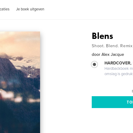
caties
Je boek uitgeven
Blens
Shoot. Blend. Remix
door
Alex Jacque
HARDCOVER,
Hardbackboek met
omslag is gedruk