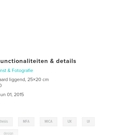
unctionaliteiten & details
nst & Fotografie
aard liggend, 25×20 cm
0
jun 01, 2015
,
,
,
,
,
thesis
MFA
MICA
UX
UI
design