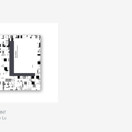
INT
e Lu