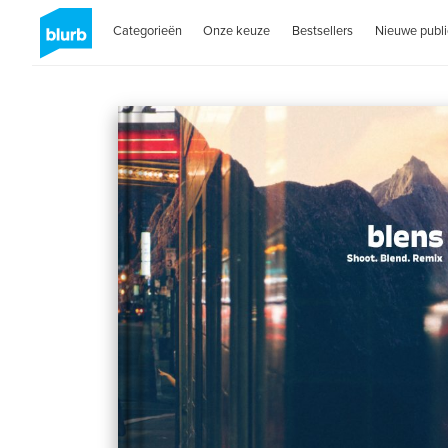
Categorieën
Onze keuze
Bestsellers
Nieuwe publi