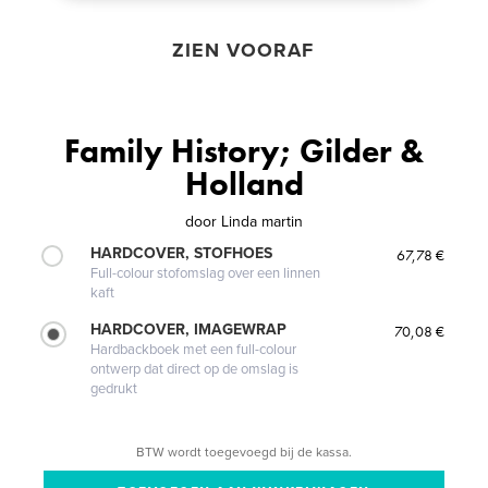
ZIEN VOORAF
Family History; Gilder &
Holland
door
Linda martin
HARDCOVER, STOFHOES
67,78 €
Full-colour stofomslag over een linnen
kaft
HARDCOVER, IMAGEWRAP
70,08 €
Hardbackboek met een full-colour
ontwerp dat direct op de omslag is
gedrukt
BTW wordt toegevoegd bij de kassa.