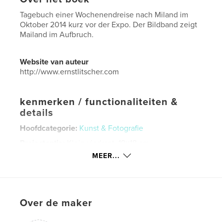
Tagebuch einer Wochenendreise nach Miland im
Oktober 2014 kurz vor der Expo. Der Bildband zeigt
Mailand im Aufbruch.
Website van auteur
http://www.ernstlitscher.com
kenmerken / functionaliteiten &
details
Hoofdcategorie:
Kunst & Fotografie
Projectoptie:
Klein vierkant, 18×18 cm
Aantal pagina's:
66
MEER...
Datum publiceren:
jul 31, 2015
Taal
German
Trefwoorden
Over de maker
,
,
Milano
Expo
moderne Bauten