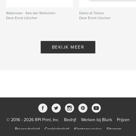
Walensee - See der Welschen
Diario di Torino
Door Ernst Litscher
Door Ernst Litscher
BEKIJK MEER
© 2016 - 2026 RPI Print, Inc.
Bedrijf
Werken bij Blurb
Prijzen
Privacybeleid
Cookiebeleid
Klantenservice
Sitemap