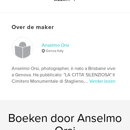
details
Hoofdcategorie:
Geschiedenis
Aanvullende categorieën
Kerstmis
,
Kunst &
Over de maker
Fotografie
Projectoptie:
15×23 cm
Aantal pagina's:
68
Anselmo Orsi
ISBN
Genoa Italy
Paperback: 9781320375450
Datum publiceren:
sep 15, 2015
Anselmo Orsi, photographer, è nato a Brisbane vive
Taal
a Genova. Ha pubblicato: "LA CITTA' SILENZIOSA" Il
Italian
Cimitero Monumentale di Staglieno,...
Verder lezen
Trefwoorden
,
,
,
italia
storia
cultura contadina
presepi
Boeken door Anselmo