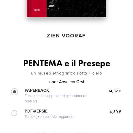
ZIEN VOORAF
PENTEMA e il Presepe
un museo etnografico sotto il cielo
door
Anselmo Orsi
PAPERBACK
14,82 €
Flexibele, hoogglanzend gelamineerde
omslag
PDF-VERSIE
4,50 €
Te bekijken op ieder apparaat