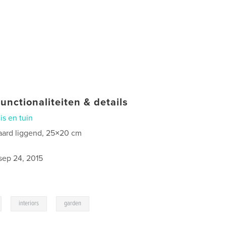
unctionaliteiten & details
is en tuin
aard liggend, 25×20 cm
sep 24, 2015
,
,
interiors
garden