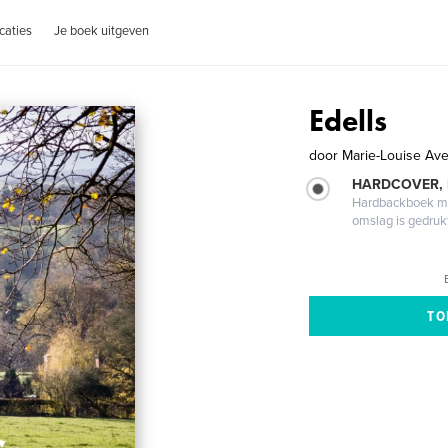
caties
Je boek uitgeven
Edells
door
Marie-Louise Av
HARDCOVER,
Hardbackboek met
omslag is gedruk