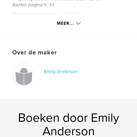
Aantal pagina's:
44
Datum publiceren:
apr 21, 2009
Trefwoorden
MEER...
,
,
,
,
nature
photography
poetry
plants
,
gardens
haikus
,
flowers
Over de maker
Emily Anderson
Boeken door Emily
Anderson