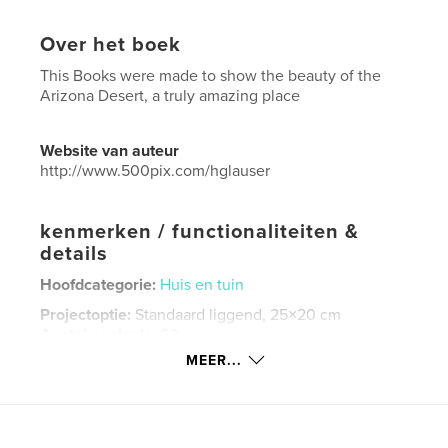
Over het boek
This Books were made to show the beauty of the
Arizona Desert, a truly amazing place
Website van auteur
http://www.500pix.com/hglauser
kenmerken / functionaliteiten &
details
Hoofdcategorie:
Huis en tuin
Projectoptie:
Standaard liggend, 25×20 cm
Aantal pagina's:
60
MEER...
ISBN
Paperback: 9781364924393
Datum publiceren:
ok 14, 2015
Taal
English