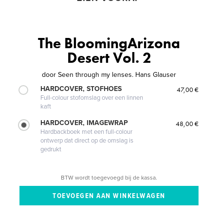
The BloomingArizona
Desert Vol. 2
door
Seen through my lenses. Hans Glauser
HARDCOVER, STOFHOES
47,00 €
Full-colour stofomslag over een linnen
kaft
HARDCOVER, IMAGEWRAP
48,00 €
Hardbackboek met een full-colour
ontwerp dat direct op de omslag is
gedrukt
BTW wordt toegevoegd bij de kassa.