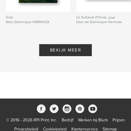
Graz
Le Sultanat d'Oman عمان
Door Dominique HERINCKX
Door de Dominique Herinckx
BEKIJK MEER
© 2016 - 2026 RPI Print, Inc.
Bedrijf
Werken bij Blurb
Prijzen
Privacybeleid
Cookiebeleid
Klantenservice
Sitemap