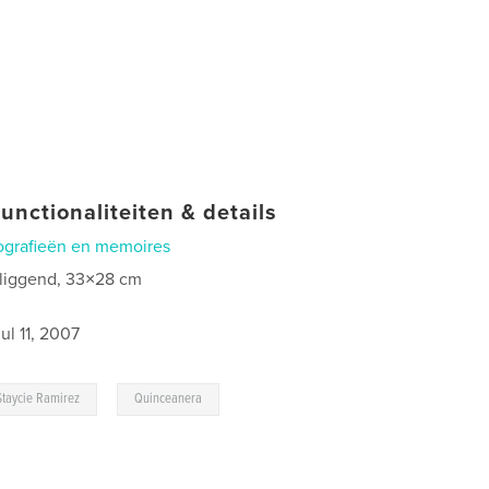
unctionaliteiten & details
ografieën en memoires
 liggend, 33×28 cm
jul 11, 2007
,
Staycie Ramirez
Quinceanera