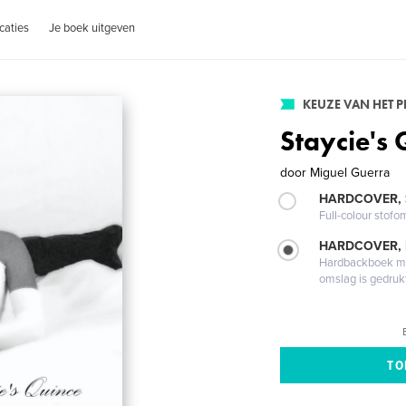
caties
Je boek uitgeven
KEUZE VAN HET 
Staycie's 
door
Miguel Guerra
HARDCOVER,
Full-colour stofo
HARDCOVER,
Hardbackboek met
omslag is gedruk