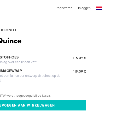
Registreren
Inloggen
PERSONEEL
Quince
 STOFHOES
116,09 €
mslag over een linnen kaft
 IMAGEWRAP
119,09 €
 een full-colour ontwerp dat direct op de
t
BTW wordt toegevoegd bij de kassa.