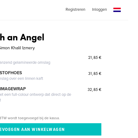
Registreren
Inloggen
th an Angel
imon Khalil Izmery
21,85 €
glanzend gelamineerde omslag
 STOFHOES
31,85 €
mslag over een linnen kaft
 IMAGEWRAP
32,85 €
 een full-colour ontwerp dat direct op de
t
BTW wordt toegevoegd bij de kassa.