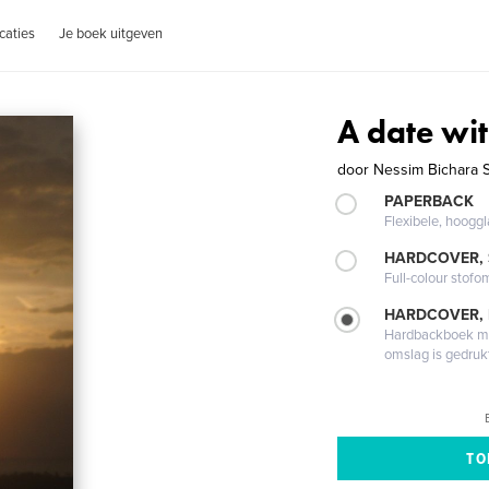
caties
Je boek uitgeven
A date wi
door
Nessim Bichara S
PAPERBACK
Flexibele, hoog
HARDCOVER,
Full-colour stofo
HARDCOVER,
Hardbackboek met
omslag is gedruk