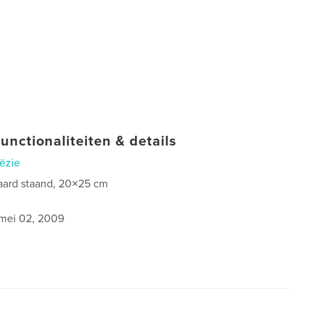
unctionaliteiten & details
ëzie
aard staand, 20×25 cm
0
mei 02, 2009