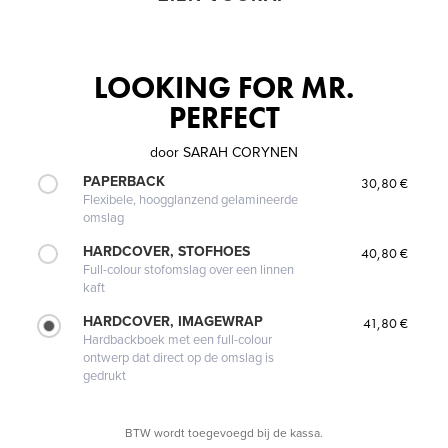
LOOKING FOR MR.
PERFECT
door
SARAH CORYNEN
PAPERBACK
30,80 €
Flexibele, hoogglanzend gelamineerde
omslag
HARDCOVER, STOFHOES
40,80 €
Full-colour stofomslag over een linnen
kaft
HARDCOVER, IMAGEWRAP
41,80 €
Hardbackboek met een full-colour
ontwerp dat direct op de omslag is
gedrukt
BTW wordt toegevoegd bij de kassa.