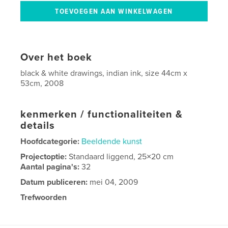
Over het boek
black & white drawings, indian ink, size 44cm x
53cm, 2008
kenmerken / functionaliteiten &
details
Hoofdcategorie:
Beeldende kunst
Projectoptie:
Standaard liggend, 25×20 cm
Aantal pagina's:
32
Datum publiceren:
mei 04, 2009
Trefwoorden
,
,
,
sarah corynen
drawings
artist
belgium