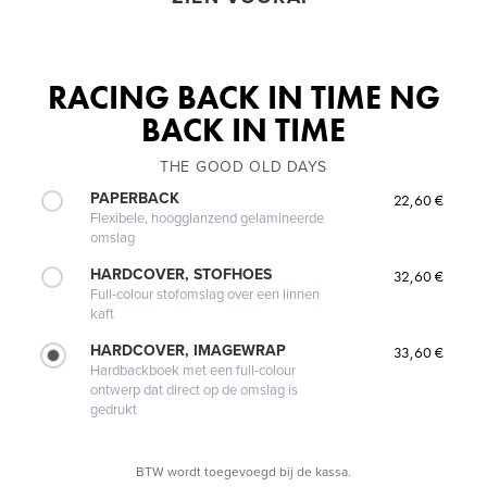
RACING BACK IN TIME NG
BACK IN TIME
THE GOOD OLD DAYS
PAPERBACK
22,60 €
Flexibele, hoogglanzend gelamineerde
omslag
HARDCOVER, STOFHOES
32,60 €
Full-colour stofomslag over een linnen
kaft
HARDCOVER, IMAGEWRAP
33,60 €
Hardbackboek met een full-colour
ontwerp dat direct op de omslag is
gedrukt
BTW wordt toegevoegd bij de kassa.