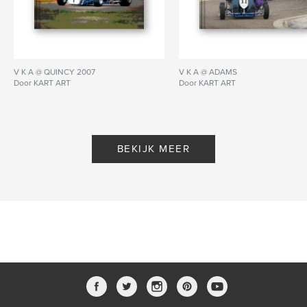
V K A @ QUINCY 2007
V K A @ ADAMS
Door KART ART
Door KART ART
BEKIJK MEER