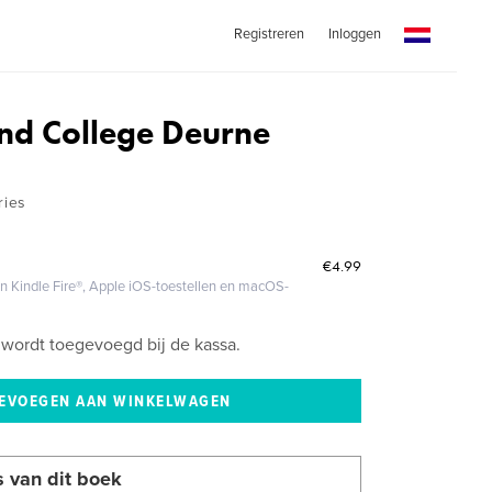
Registreren
Inloggen
nd College Deurne
ries
€4.99
 Kindle Fire®, Apple iOS-toestellen en macOS-
wordt toegevoegd bij de kassa.
s van dit boek