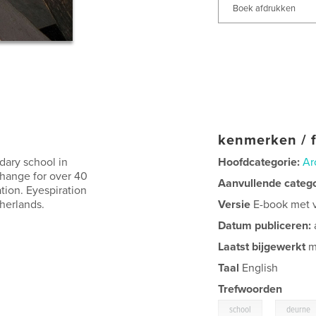
Boek afdrukken
kenmerken / f
dary school in
Hoofdcategorie:
Ar
hange for over 40
Aanvullende categ
tion. Eyespiration
therlands.
Versie
E-book met va
Datum publiceren:
Laatst bijgewerkt
m
Taal
English
Trefwoorden
,
school
deurne