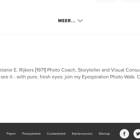
MEER...
lanie E. Rijkers [1971] Photo Coach, Storyteller and Visual Consult
 see it - with pure, fresh eyes: join my Eyespiration Photo Walk. C
b
Prijzen
Privacybeleid
Cookiebeleid
Klantenservice
Sitemap