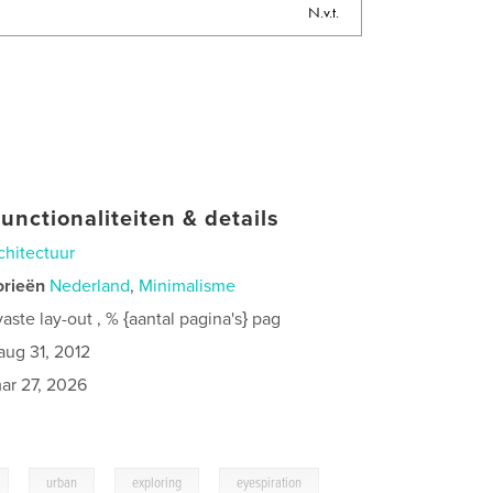
N.v.t.
unctionaliteiten & details
chitectuur
orieën
Nederland
,
Minimalisme
ste lay-out , % {aantal pagina's} pag
aug 31, 2012
ar 27, 2026
,
,
,
urban
exploring
eyespiration