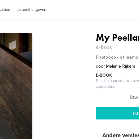
caties
Je boek uitgeven
My Peella
e-Book
Photobook of memo
door
Melanie Rijkers
E-BOOK
Beschikbaar voor Amazon
computers.
Btw 
Andere versie