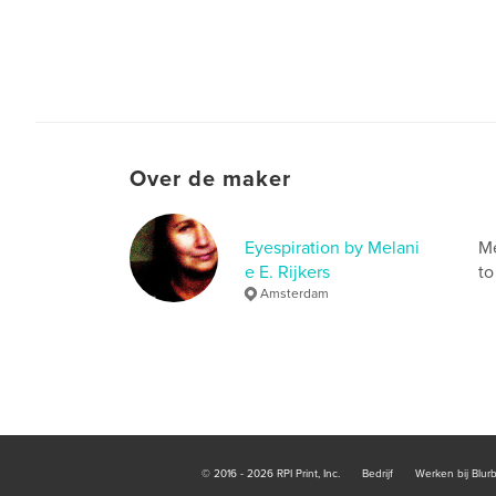
Over de maker
Eyespiration by Melani
Me
e E. Rijkers
to
Amsterdam
© 2016 - 2026 RPI Print, Inc.
Bedrijf
Werken bij Blur