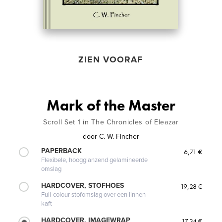
ZIEN VOORAF
Mark of the Master
Scroll Set 1 in The Chronicles of Eleazar
door
C. W. Fincher
PAPERBACK
6,71 €
Flexibele, hoogglanzend gelamineerde
omslag
HARDCOVER, STOFHOES
19,28 €
Full-colour stofomslag over een linnen
kaft
HARDCOVER, IMAGEWRAP
17,34 €