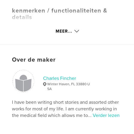
kenmerken / functionaliteiten &
details
Hoofdcategorie:
Religie en spiritualiteit
MEER...
Projectoptie:
15×23 cm
Aantal pagina's:
150
Datum publiceren:
apr 14, 2016
Over de maker
Taal
English
Trefwoorden
,
,
,
,
Biblical
historical
fiction
discipleship
Charles Fincher
Winter Haven, FL 33880 U
inspirational
SA
I have been writing short stories and assorted other
works for most of my life. I am currently working in
the medical field which allows me to...
Verder lezen