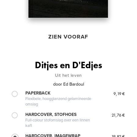
ZIEN VOORAF
Ditjes en D'Edjes
Uit het leven
door
Ed Bardoul
PAPERBACK
9,19 €
Flexibele, hoogglanzend gelamineerde
omslag
HARDCOVER, STOFHOES
21,76 €
Full-colour stofomslag over een linnen
kaft
HARDCOVER, IMAGEWRAP
19,82 €