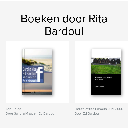
Boeken door Rita
Bardoul
San-Edjes
Hero's of the Faroers Juni 2006
Door Sandra Maat en Ed Bardoul
Door Ed Bardoul