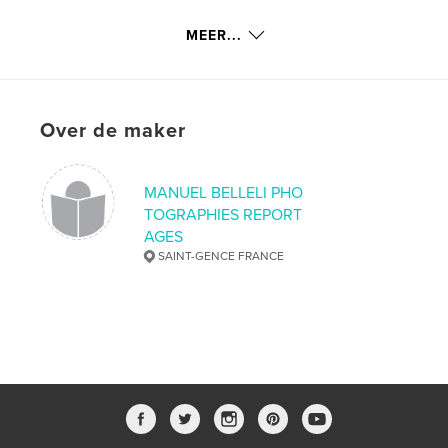
Laatst bijgewerkt
jan 28, 2018
MEER...
Taal
English
Trefwoorden
,
,
,
AVIONS
AIRCRAFT
JET
Over de maker
AERONAUTIQUE
MANUEL BELLELI PHO
TOGRAPHIES REPORT
AGES
SAINT-GENCE FRANCE