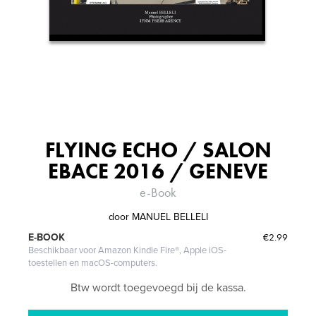
FLYING ECHO / SALON
EBACE 2016 / GENEVE
e-Book
door
MANUEL BELLELI
€2.99
E-BOOK
Beschikbaar voor Amazon Kindle Fire®, Apple iOS-
toestellen en macOS-computers.
Btw wordt toegevoegd bij de kassa.