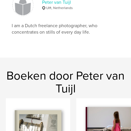
Peter van Tuijl
Taal
Dutch
Ulft, Netherlands
Trefwoorden
,
,
,
,
art
huntenkunst
kunst
people
I am a Dutch freelance photographer, who
concentrates on stills of every day life.
,
beurs
schilderijen
,
fotografie
,
photography
,
painting
,
performance
Boeken door Peter van
Tuijl