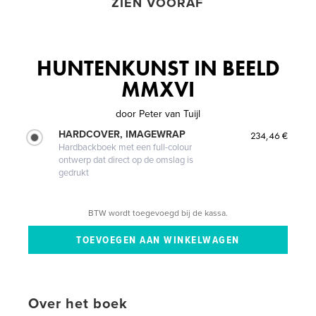
ZIEN VOORAF
HUNTENKUNST IN BEELD
MMXVI
door
Peter van Tuijl
HARDCOVER, IMAGEWRAP
234,46 €
Hardbackboek met een full-colour
ontwerp dat direct op de omslag is
gedrukt
BTW wordt toegevoegd bij de kassa.
Over het boek