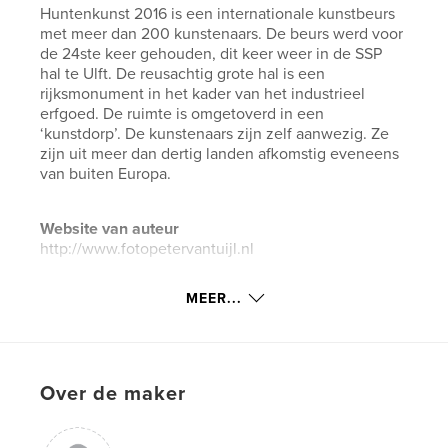
Huntenkunst 2016 is een internationale kunstbeurs
met meer dan 200 kunstenaars. De beurs werd voor
de 24ste keer gehouden, dit keer weer in de SSP
hal te Ulft. De reusachtig grote hal is een
rijksmonument in het kader van het industrieel
erfgoed. De ruimte is omgetoverd in een
‘kunstdorp’. De kunstenaars zijn zelf aanwezig. Ze
zijn uit meer dan dertig landen afkomstig eveneens
van buiten Europa.
Website van auteur
http://www.fotopetervantuijl.nl
MEER...
kenmerken / functionaliteiten &
details
Hoofdcategorie:
Kunst & Fotografie
Over de maker
Projectoptie:
Groot liggend, 33×28 cm
Aantal pagina's:
176
Datum publiceren:
jul 05, 2016