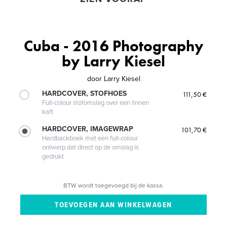
Cuba - 2016 Photography
by Larry Kiesel
door
Larry Kiesel
HARDCOVER, STOFHOES
111,50 €
Full-colour stofomslag over een linnen
kaft
HARDCOVER, IMAGEWRAP
101,70 €
Hardbackboek met een full-colour
ontwerp dat direct op de omslag is
gedrukt
BTW wordt toegevoegd bij de kassa.