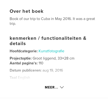
Over het boek
Book of our trip to Cuba in May 2016. It was a great
trip.
kenmerken / functionaliteiten &
details
Hoofdcategorie:
Kunstfotografie
Projectoptie:
Groot liggend, 33×28 cm
Aantal pagina's:
110
Datum publiceren:
aug 19, 2016
Taal
English
Trefwoorden
MEER...
,
Cuba
2016