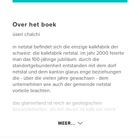
Over het boek
üseri chalchi
in netstal befindet sich die einzige kalkfabrik der
schweiz: die kalkfabrik netstal. im jahr 2000 feierte
man das 100-jährige jubiläum. durch die
standortgebundenheit entstanden mit dem dorf
netstal und dem kanton glarus enge beziehungen
die - über die vielen jahre gewachsen - dem
unternehmen wie auch der gemeinde netstal
vorteile brachten.
das glarnerland ist reich an geologischen
besonderheiten. als teil davon ist kalk ein stück
zeitgeschichte. vor jahrmillionen, als sich in den
urmeeren aus schalen und skeletten von muscheln,
MEER...
korallen und anderen meereslebewesen ein
sedimentgestein bildete und verfestigte,