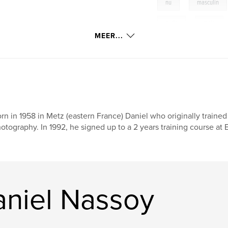
,
nu
masculin
,
nude
male
MEER...
rn in 1958 in Metz (eastern France) Daniel who originally traine
otography. In 1992, he signed up to a 2 years training course at EF
niel Nassoy