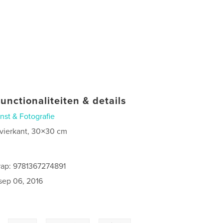
unctionaliteiten & details
nst & Fotografie
 vierkant, 30×30 cm
rap: 9781367274891
sep 06, 2016