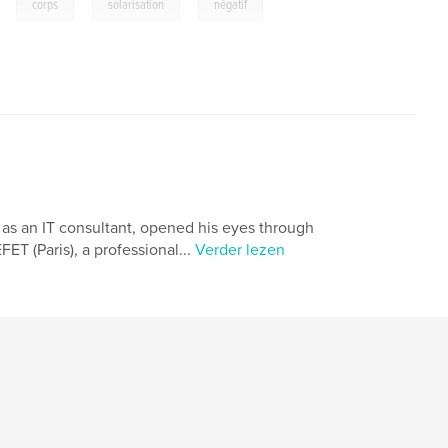
,
,
,
,
corps
solarisation
négatif
d as an IT consultant, opened his eyes through
ET (Paris), a professional...
Verder lezen