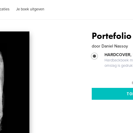
caties
Je boek uitgeven
Portefoli
door
Daniel Nassoy
HARDCOVER,
Hardbackboek met
omslag is gedruk