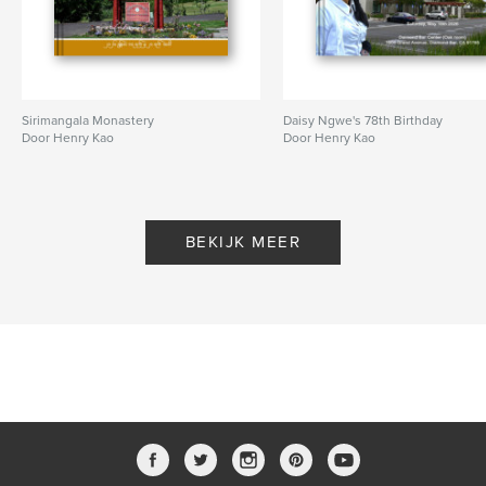
Sirimangala Monastery
Daisy Ngwe's 78th Birthday
Door Henry Kao
Door Henry Kao
BEKIJK MEER