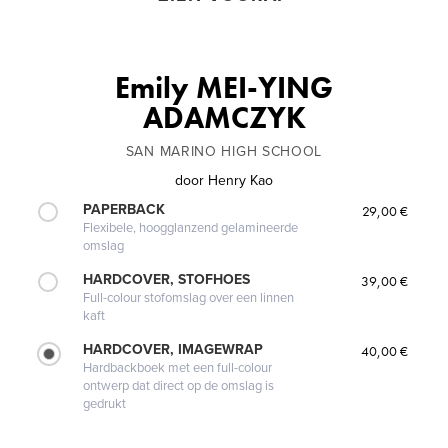
Emily MEI-YING
ADAMCZYK
SAN MARINO HIGH SCHOOL
door
Henry Kao
PAPERBACK
29,00 €
Flexibele, hoogglanzend gelamineerde
omslag
HARDCOVER, STOFHOES
39,00 €
Full-colour stofomslag over een linnen
kaft
HARDCOVER, IMAGEWRAP
40,00 €
Hardbackboek met een full-colour
ontwerp dat direct op de omslag is
gedrukt