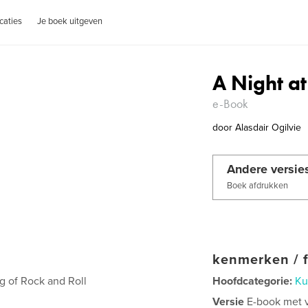
caties
Je boek uitgeven
A Night a
e-Book
door
Alasdair Ogilvie
Andere versie
Boek afdrukken
kenmerken / f
g of Rock and Roll
Hoofdcategorie:
Ku
Versie
E-book met va