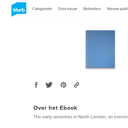
Categorieën
Onze keuze
Bestsellers
Nieuwe publi
Over het Ebook
The early seventies in North London, an evenin