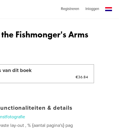
Registreren
Inloggen
t the Fishmonger's Arms
s van dit boek
€36.84
unctionaliteiten & details
nstfotografie
ste lay-out , % {aantal pagina's} pag