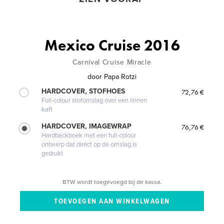
Mexico Cruise 2016
Carnival Cruise Miracle
door
Papa Rotzi
HARDCOVER, STOFHOES
72,76 €
Full-colour stofomslag over een linnen
kaft
HARDCOVER, IMAGEWRAP
76,76 €
Hardbackboek met een full-colour
ontwerp dat direct op de omslag is
gedrukt
BTW wordt toegevoegd bij de kassa.