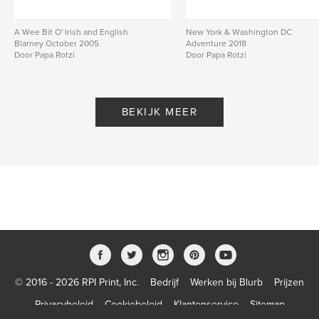
A Wee Bit O' Irish and English
New York & Washington DC
Blarney October 2005
Adventure 2018
Door Papa Rotzi
Door Papa Rotzi
BEKIJK MEER
© 2016 - 2026 RPI Print, Inc.
Bedrijf
Werken bij Blurb
Prijzen
Privacybeleid
Cookiebeleid
Klantenservice
Sitemap