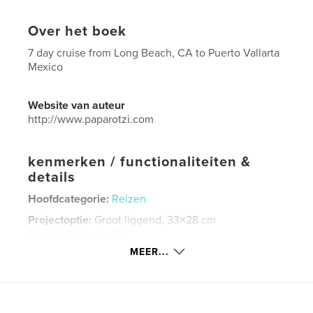
Over het boek
7 day cruise from Long Beach, CA to Puerto Vallarta
Mexico
Website van auteur
http://www.paparotzi.com
kenmerken / functionaliteiten &
details
Hoofdcategorie:
Reizen
Projectoptie:
Groot liggend, 33×28 cm
Aantal pagina's:
30
MEER...
Datum publiceren:
ok 27, 2016
Taal
English
Trefwoorden