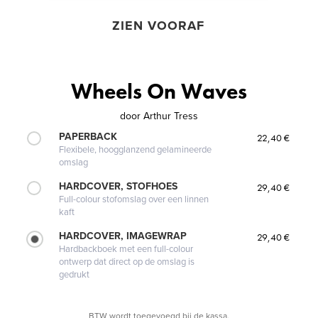
ZIEN VOORAF
Wheels On Waves
door
Arthur Tress
PAPERBACK
22,40 €
Flexibele, hoogglanzend gelamineerde
omslag
HARDCOVER, STOFHOES
29,40 €
Full-colour stofomslag over een linnen
kaft
HARDCOVER, IMAGEWRAP
29,40 €
Hardbackboek met een full-colour
ontwerp dat direct op de omslag is
gedrukt
BTW wordt toegevoegd bij de kassa.