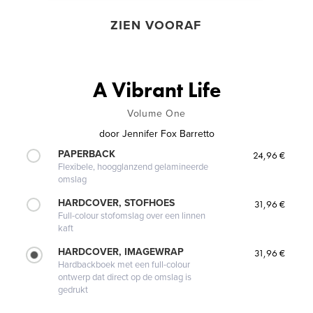
ZIEN VOORAF
A Vibrant Life
Volume One
door
Jennifer Fox Barretto
PAPERBACK
24,96 €
Flexibele, hoogglanzend gelamineerde
omslag
HARDCOVER, STOFHOES
31,96 €
Full-colour stofomslag over een linnen
kaft
HARDCOVER, IMAGEWRAP
31,96 €
Hardbackboek met een full-colour
ontwerp dat direct op de omslag is
gedrukt