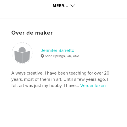
,
jennifer fox barretto
,
karen silver bloom
,
MEER...
femail creations
,
sis boom collection
,
sarah grant
,
artists
,
entrepreneurs
,
Over de maker
sticks
Jennifer Barretto
Sand Springs, OK, USA
Always creative, I have been teaching for over 20
years, most of them in art. Until a few years ago, I
felt art was just my hobby. I have...
Verder lezen