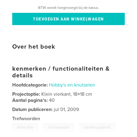
BTW wordt toegevoegd bij de kassa.
Over het boek
kenmerken / functionaliteiten &
details
Hoofdcategorie:
Hobby's en knutselen
Projectoptie:
Klein vierkant, 18×18 cm
Aantal pagina's:
40
Datum publiceren:
jul 01, 2009
Trefwoorden
,
,
lesley riley
lisa hammond
jennifer paganelli