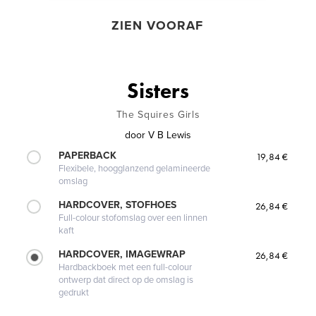
ZIEN VOORAF
Sisters
The Squires Girls
door
V B Lewis
PAPERBACK
19,84 €
Flexibele, hoogglanzend gelamineerde
omslag
HARDCOVER, STOFHOES
26,84 €
Full-colour stofomslag over een linnen
kaft
HARDCOVER, IMAGEWRAP
26,84 €
Hardbackboek met een full-colour
ontwerp dat direct op de omslag is
gedrukt