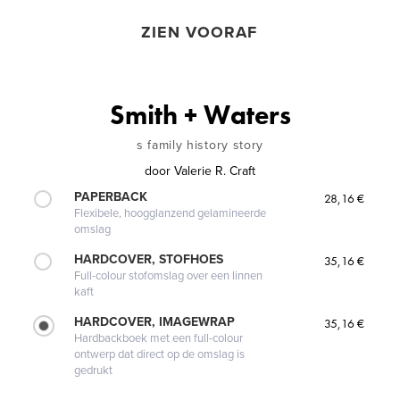
ZIEN VOORAF
Smith + Waters
s family history story
door
Valerie R. Craft
PAPERBACK
28,16 €
Flexibele, hoogglanzend gelamineerde
omslag
HARDCOVER, STOFHOES
35,16 €
Full-colour stofomslag over een linnen
kaft
HARDCOVER, IMAGEWRAP
35,16 €
Hardbackboek met een full-colour
ontwerp dat direct op de omslag is
gedrukt