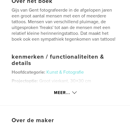
Over het boek
Gijs van Gent fotografeerde in de afgelopen jaren
een groot aantal mensen met een of meerdere
tattoos. Mensen van verschillend pluimage, de
uitgesproken 'freaks' tot aan de mensen met een
relatief kleine herinneringstattoo. Dat maakt het
boek ook een sympathiek tegenkomen van tattoos!
kenmerken / functionaliteiten &
details
Hoofdcategorie:
Kunst & Fotografie
Projectoptie:
Groot vierkant, 30×30 cm
Aantal pagina's:
174
MEER...
Datum publiceren:
dec 06, 2016
Taal
Dutch
Trefwoorden
Over de maker
,
,
,
,
mensen
people
tattoo
noorwegen