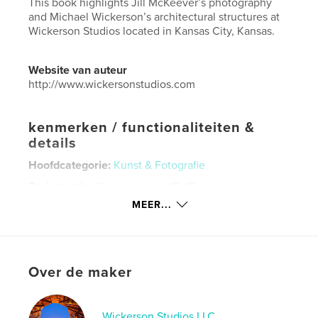
This book highlights Jill McKeever’s photography
and Michael Wickerson’s architectural structures at
Wickerson Studios located in Kansas City, Kansas.
Website van auteur
http://www.wickersonstudios.com
kenmerken / functionaliteiten &
details
Hoofdcategorie:
Kunst & Fotografie
Projectoptie:
Klein vierkant, 18×18 cm
Aantal pagina's:
20
MEER...
Datum publiceren:
dec 09, 2016
Taal
English
Trefwoorden
Over de maker
,
,
,
,
vasilisa
baba jaga
witch
ephemeral
,
magic
sorceress
Wickerson Studios LLC