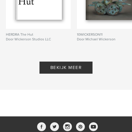
HERDRA The Hut
10WICKERSON11
Door Wickerson Studios LLC
Door Michael Wickerson
BEKIJK MEER