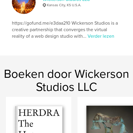
Kansas City, KS U.S.A.
,
fairy tale
,
beauty
,
earth
,
goddess
,
https://gofund.me/e3daa210 Wickerson Studios is a
fire
creative partnership that converges the virtual
reality of a web design studio with...
Verder lezen
Boeken door Wickerson
Studios LLC