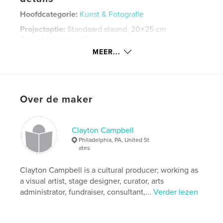
Hoofdcategorie:
Kunst & Fotografie
Projectoptie:
Standaard staand, 20×25 cm
Aantal pagina's:
40
MEER...
Datum publiceren:
jan 04, 2017
Taal
English
Trefwoorden
,
Over de maker
art
photography
Clayton Campbell
Philadelphia, PA, United St
ates
Clayton Campbell is a cultural producer; working as
a visual artist, stage designer, curator, arts
administrator, fundraiser, consultant,...
Verder lezen