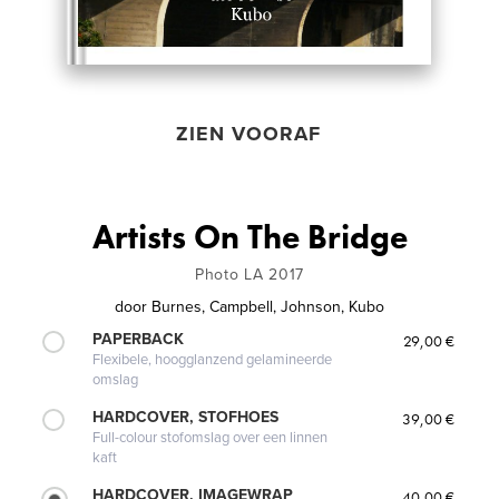
ZIEN VOORAF
Artists On The Bridge
Photo LA 2017
door
Burnes, Campbell, Johnson, Kubo
PAPERBACK
29,00 €
Flexibele, hoogglanzend gelamineerde
omslag
HARDCOVER, STOFHOES
39,00 €
Full-colour stofomslag over een linnen
kaft
HARDCOVER, IMAGEWRAP
40,00 €