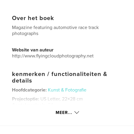
Over het boek
Magazine featuring automotive race track
photographs
Website van auteur
http://www.flyingcloudphotography.net
kenmerken / functionaliteiten &
details
Hoofdcategorie:
Kunst & Fotografie
Projectoptie:
US Letter, 22×28 cm
Aantal pagina's:
24
MEER...
Datum publiceren:
jan 15, 2017
Taal
English
Trefwoorden