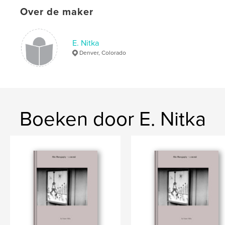
,
,
Over de maker
photography
cars
racetrack
E. Nitka
Denver, Colorado
Boeken door E. Nitka