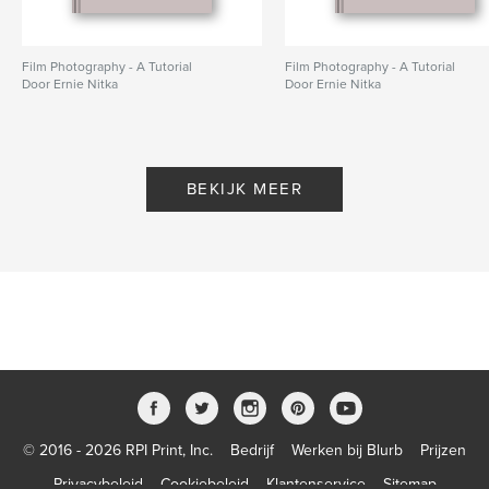
Film Photography - A Tutorial
Film Photography - A Tutorial
Door Ernie Nitka
Door Ernie Nitka
BEKIJK MEER
© 2016 - 2026 RPI Print, Inc.
Bedrijf
Werken bij Blurb
Prijzen
Privacybeleid
Cookiebeleid
Klantenservice
Sitemap