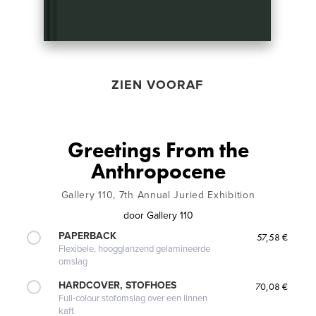
ZIEN VOORAF
Greetings From the
Anthropocene
Gallery 110, 7th Annual Juried Exhibition
door
Gallery 110
PAPERBACK
57,58 €
Flexibele, hoogglanzend gelamineerde
omslag
HARDCOVER, STOFHOES
70,08 €
Full-colour stofomslag over een linnen
kaft