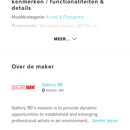
kenmerken / functionaliteiten &
details
Hoofdcategorie:
Kunst & Fotografie
Projectoptie:
Standaard staand, 20×25 cm
Aantal pagina's:
72
MEER...
Datum publiceren:
feb 02, 2017
Taal
English
Trefwoorden
Over de maker
gallery110
Gallery 110
Seattle, WA
Gallery 110’s mission is to provide dynamic
opportunities to established and emerging
professional artists in an environment...
Verder lezen