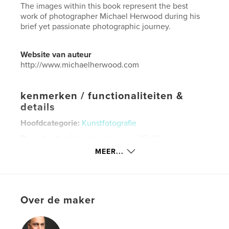
The images within this book represent the best
work of photographer Michael Herwood during his
brief yet passionate photographic journey.
Website van auteur
http://www.michaelherwood.com
kenmerken / functionaliteiten &
details
Hoofdcategorie:
Kunstfotografie
Projectoptie:
Standaard liggend, 25×20 cm
Aantal pagina's:
168
MEER...
Datum publiceren:
mar 17, 2017
Taal
English
Trefwoorden
Over de maker
,
Michael Herwood
fine art photography