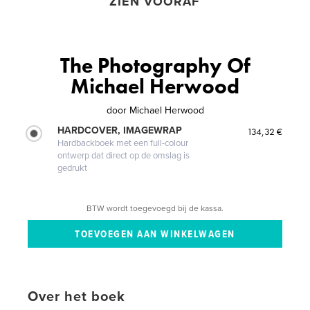
ZIEN VOORAF
The Photography Of
Michael Herwood
door
Michael Herwood
HARDCOVER, IMAGEWRAP
134,32 €
Hardbackboek met een full-colour
ontwerp dat direct op de omslag is
gedrukt
BTW wordt toegevoegd bij de kassa.
Over het boek