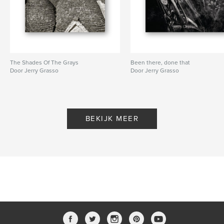
The Shades Of The Grays
Been there, done that
Door Jerry Grasso
Door Jerry Grasso
BEKIJK MEER