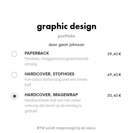
graphic design
portfolio
door
gavin johnson
PAPERBACK
39,40 €
Flexibele, hoogglanzend gelamineerde
omslag
HARDCOVER, STOFHOES
49,40 €
Full-colour stofomslag over een linnen
kaft
HARDCOVER, IMAGEWRAP
50,40 €
Hardbackboek met een full-colour
ontwerp dat direct op de omslag is
gedrukt
BTW wordt toegevoegd bij de kassa.