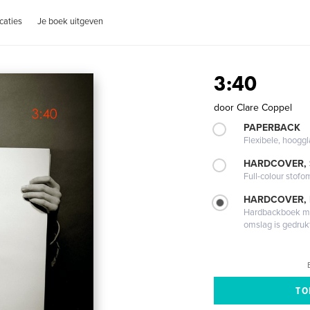
caties
Je boek uitgeven
3:40
door
Clare Coppel
PAPERBACK
Flexibele, hoog
HARDCOVER,
Full-colour stofo
HARDCOVER,
Hardbackboek met
omslag is gedruk