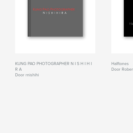
KUNG PAO PHOTOGRAPHER N I S H I H I
Halftones
R A
Door Robert
Door rnishihi