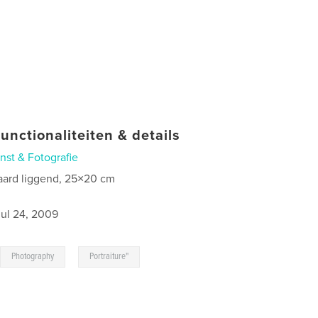
unctionaliteiten & details
nst & Fotografie
aard liggend, 25×20 cm
jul 24, 2009
,
,
Photography
Portraiture"