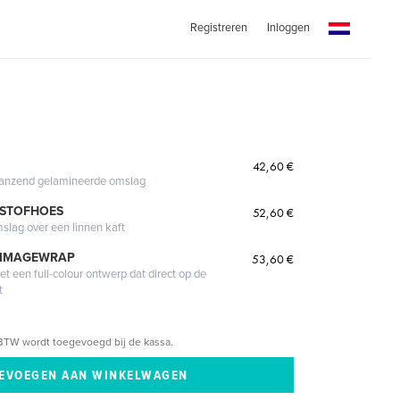
Registreren
Inloggen
42,60 €
glanzend gelamineerde omslag
 STOFHOES
52,60 €
mslag over een linnen kaft
 IMAGEWRAP
53,60 €
 een full-colour ontwerp dat direct op de
t
BTW wordt toegevoegd bij de kassa.