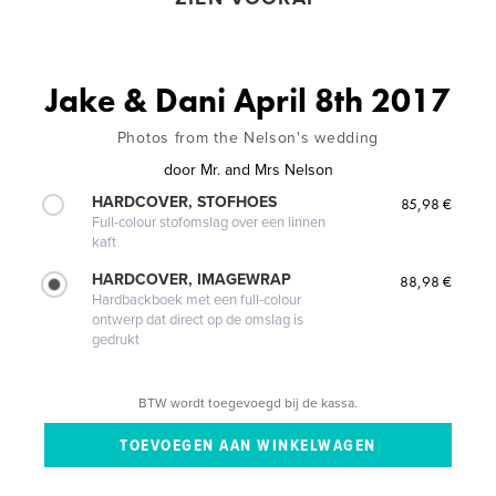
Jake & Dani April 8th 2017
Photos from the Nelson's wedding
door
Mr. and Mrs Nelson
HARDCOVER, STOFHOES
85,98 €
Full-colour stofomslag over een linnen
kaft
HARDCOVER, IMAGEWRAP
88,98 €
Hardbackboek met een full-colour
ontwerp dat direct op de omslag is
gedrukt
BTW wordt toegevoegd bij de kassa.