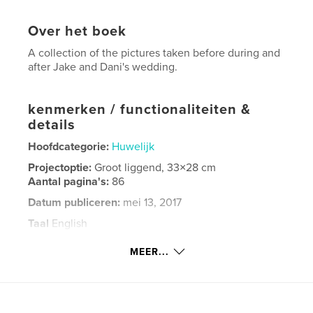
Over het boek
A collection of the pictures taken before during and
after Jake and Dani's wedding.
kenmerken / functionaliteiten &
details
Hoofdcategorie:
Huwelijk
Projectoptie:
Groot liggend, 33×28 cm
Aantal pagina's:
86
Datum publiceren:
mei 13, 2017
Taal
English
Trefwoorden
MEER...
,
,
,
,
Johnzo
Nelsons
Jake
Dani
Flansburg