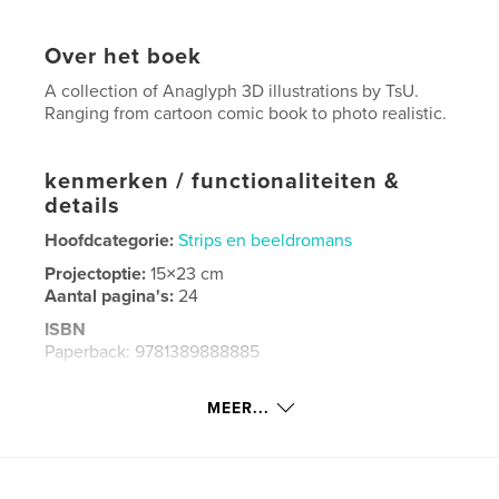
Over het boek
A collection of Anaglyph 3D illustrations by TsU.
Ranging from cartoon comic book to photo realistic.
kenmerken / functionaliteiten &
details
Hoofdcategorie:
Strips en beeldromans
Projectoptie:
15×23 cm
Aantal pagina's:
24
ISBN
Paperback: 9781389888885
Datum publiceren:
jun 28, 2017
MEER...
Taal
English
Trefwoorden
,
,
,
Monkey King
Anaglyph 3D
x-ray specs