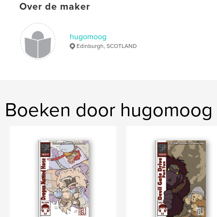
Over de maker
electricman
,
super hero
,
cowboy
,
comic book
,
hugomoog
Edinburgh, SCOTLAND
american
,
werewolf
,
london
Boeken door hugomoog