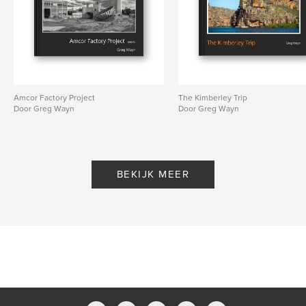
Amcor Factory Project
The Kimberley Trip
Door Greg Wayn
Door Greg Wayn
BEKIJK MEER