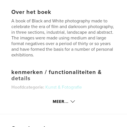
Over het boek
A book of Black and White photography made to
celebrate the era of film and darkroom photography,
in three sections, industrial, landscape and abstract.
The images were made using medium and large
format negatives over a period of thirty or so years
and have formed the basis for a number of personal
exhibitions.
kenmerken / functionaliteiten &
details
Hoofdcategorie:
Kunst & Fotografie
Projectoptie:
Standaard liggend, 25×20 cm
Aantal pagina's:
188
MEER...
Datum publiceren:
sep 04, 2017
Taal
English
Trefwoorden