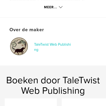
kenmerken / functionaliteiten &
details
MEER...
Hoofdcategorie:
Kunstfotografie
Projectoptie:
Standaard liggend, 25×20 cm
Aantal pagina's:
440
Over de maker
Datum publiceren:
sep 06, 2017
Taal
English
TaleTwist Web Publishi
Trefwoorden
ng
,
,
,
Photography
Mexico
Oaxaca
,
Monte Alban
Yagu
Boeken door TaleTwist
Web Publishing