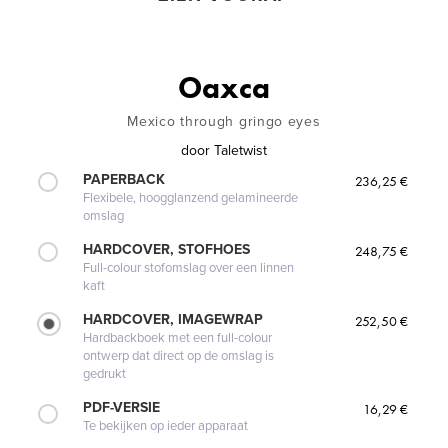
Oaxca
Mexico through gringo eyes
door
Taletwist
PAPERBACK
236,25 €
Flexibele, hoogglanzend gelamineerde
omslag
HARDCOVER, STOFHOES
248,75 €
Full-colour stofomslag over een linnen
kaft
HARDCOVER, IMAGEWRAP
252,50 €
Hardbackboek met een full-colour
ontwerp dat direct op de omslag is
gedrukt
PDF-VERSIE
16,29 €
Te bekijken op ieder apparaat