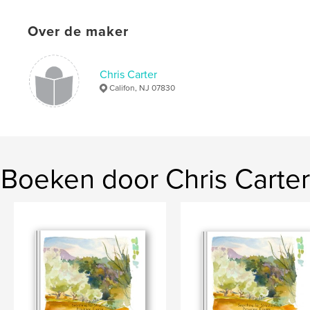
Over de maker
art
,
figures
,
mixed-media
,
watercolor
Chris Carter
Califon, NJ 07830
Boeken door Chris Carter