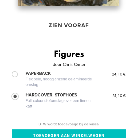
ZIEN VOORAF
Figures
door
Chris Carter
PAPERBACK
24,10 €
Flexibele, hoogglanzend gelamineerde
omslag
HARDCOVER, STOFHOES
31,10 €
Full-colour stofomslag over een linnen
kaft
BTW wordt toegevoegd bij de kassa.