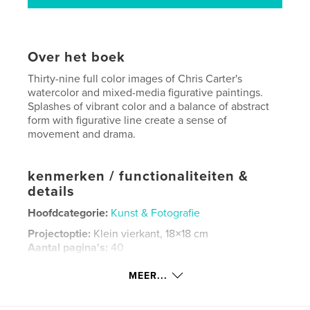
Over het boek
Thirty-nine full color images of Chris Carter's
watercolor and mixed-media figurative paintings.
Splashes of vibrant color and a balance of abstract
form with figurative line create a sense of
movement and drama.
kenmerken / functionaliteiten &
details
Hoofdcategorie:
Kunst & Fotografie
Projectoptie:
Klein vierkant, 18×18 cm
Aantal pagina's:
40
Datum publiceren:
aug 29, 2007
MEER...
Trefwoorden
,
,
,
abstract figurative art
figurative art
fine art