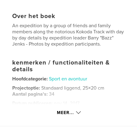
Over het boek
An expedition by a group of friends and family
members along the notorious Kokoda Track with day
by day details by expedition leader Barry "Bazz"
Jenks - Photos by expedition participants.
kenmerken / functionaliteiten &
details
Hoofdcategorie:
Sport en avontuur
Projectoptie:
Standaard liggend, 25×20 cm
Aantal pagina's:
34
Datum publiceren:
nov 14, 2017
Taal
English
MEER...
Trefwoorden
,
,
,
,
Kokoda
Adventure
Treks
Papua