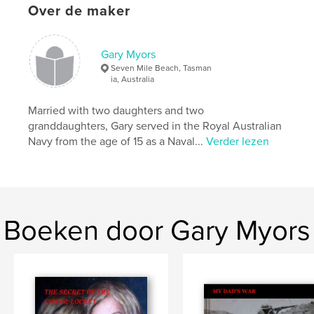
Over de maker
,
New Guinea
Hiking
Gary Myors
Seven Mile Beach, Tasman
ia, Australia
Married with two daughters and two
granddaughters, Gary served in the Royal Australian
Navy from the age of 15 as a Naval...
Verder lezen
Boeken door Gary Myors