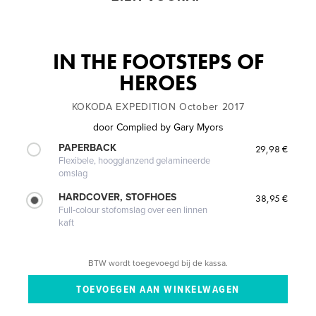
IN THE FOOTSTEPS OF
HEROES
KOKODA EXPEDITION October 2017
door
Complied by Gary Myors
PAPERBACK
29,98 €
Flexibele, hoogglanzend gelamineerde
omslag
HARDCOVER, STOFHOES
38,95 €
Full-colour stofomslag over een linnen
kaft
BTW wordt toegevoegd bij de kassa.