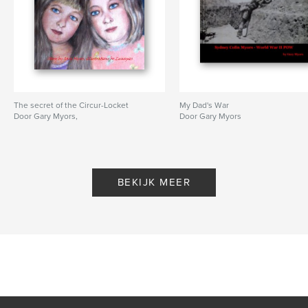
The secret of the Circur-Locket
My Dad's War
Door Gary Myors,
Door Gary Myors
BEKIJK MEER