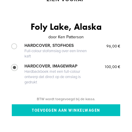
Foly Lake, Alaska
door
Ken Patterson
HARDCOVER, STOFHOES
96,00 €
Full-colour stofomslag over een linnen
kaft
HARDCOVER, IMAGEWRAP
100,00 €
Hardbackboek met een full-colour
ontwerp dat direct op de omslag is
gedrukt
BTW wordt toegevoegd bij de kassa.