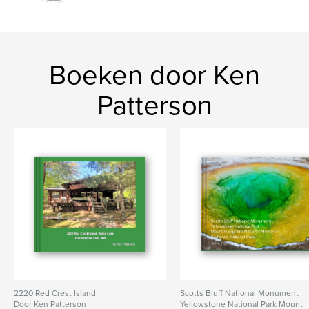
Boeken door Ken
Patterson
2220 Red Crest Island
Scotts Bluff National Monument
Door Ken Patterson
Yellowstone National Park Mount