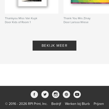
Thankyou Miss Van Kuyk
Thank You Mrs Zlnay
Door Kids of Room 1
Door Larissa Wiese
BEKIJK MEER
© 2016 - 2026 RPI Print, Inc.
Bedrijf
Werken bij Blurb
Prijzen