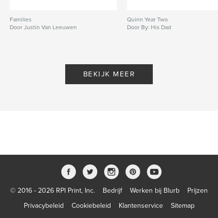
Families
Quinn Year Two
Door Justin Van Leeuwen
Door By: His Dad
BEKIJK MEER
© 2016 - 2026 RPI Print, Inc.
Bedrijf
Werken bij Blurb
Prijzen
Privacybeleid
Cookiebeleid
Klantenservice
Sitemap