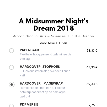
A Midsummer Night's
Dream 2018
Arbor School of Arts & Sciences, Tualatin Oregon
door
Mike O'Brien
PAPERBACK
58,33 €
Flexibele, hoogglanzend gelamineerde
omslag
HARDCOVER, STOFHOES
68,33 €
Full-colour stofomslag over een linnen
kaft
HARDCOVER, IMAGEWRAP
69,33 €
Hardbackboek met een full-colour
ontwerp dat direct op de omslag is
gedrukt
PDF-VERSIE
7,75 €