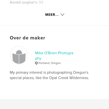
Aantal pagina's:
92
Datum publiceren:
apr 05, 2018
MEER...
Taal
English
Trefwoorden
,
Midsummer Night's Dream
Arbor School
Over de maker
Mike O'Brien Photogra
phy
Portland, Oregon
My primary interest is photographing Oregon's
special places, like the Opal Creek Wilderness.