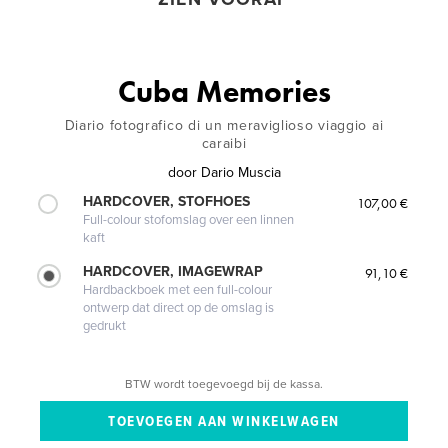
Cuba Memories
Diario fotografico di un meraviglioso viaggio ai
caraibi
door
Dario Muscia
HARDCOVER, STOFHOES
107,00 €
Full-colour stofomslag over een linnen
kaft
HARDCOVER, IMAGEWRAP
91,10 €
Hardbackboek met een full-colour
ontwerp dat direct op de omslag is
gedrukt
BTW wordt toegevoegd bij de kassa.