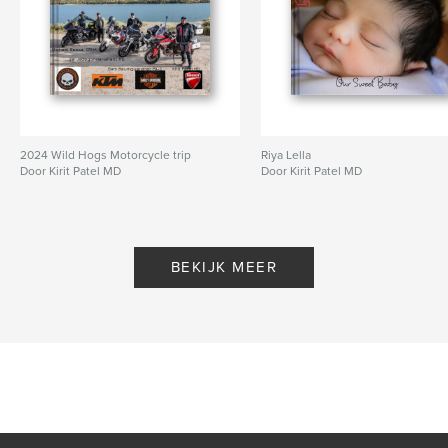
2024 Wild Hogs Motorcycle trip
Riya Lella
Door Kirit Patel MD
Door Kirit Patel MD
BEKIJK MEER