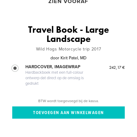
ZIEN VOORAF
Travel Book - Large
Landscape
Wild Hogs Motorcycle trip 2017
door
Kirit Patel, MD
HARDCOVER, IMAGEWRAP
242,17 €
Hardbackboek met een full-colour
ontwerp dat direct op de omslag is
gedrukt
BTW wordt toegevoegd bij de kassa.