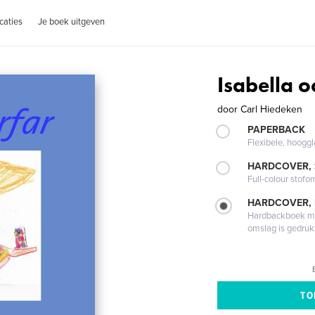
caties
Je boek uitgeven
Isabella o
door
Carl Hiedeken
PAPERBACK
Flexibele, hoog
HARDCOVER,
Full-colour stofo
HARDCOVER,
Hardbackboek met
omslag is gedruk