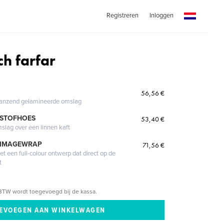
Registreren
Inloggen
ch farfar
56,56 €
glanzend gelamineerde omslag
 STOFHOES
53,40 €
mslag over een linnen kaft
 IMAGEWRAP
71,56 €
 een full-colour ontwerp dat direct op de
t
BTW wordt toegevoegd bij de kassa.