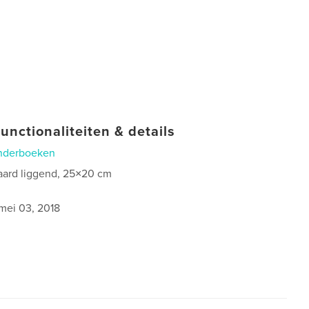
unctionaliteiten & details
nderboeken
aard liggend, 25×20 cm
mei 03, 2018