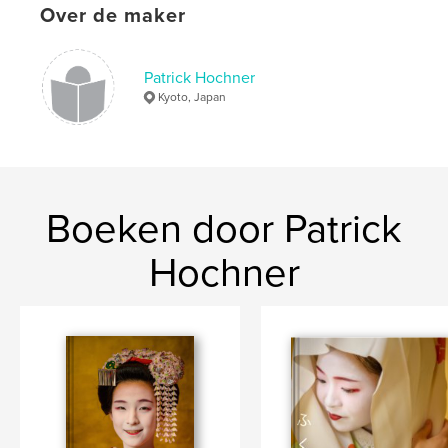
Over de maker
Trefwoorden
,
,
,
Maiko
Geisha
Kyoto
Japan
Patrick Hochner
Kyoto, Japan
Boeken door Patrick
Hochner