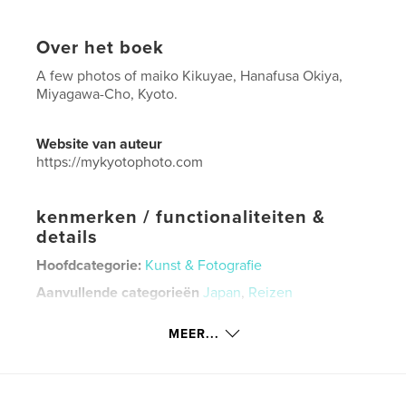
Over het boek
A few photos of maiko Kikuyae, Hanafusa Okiya,
Miyagawa-Cho, Kyoto.
Website van auteur
https://mykyotophoto.com
kenmerken / functionaliteiten &
details
Hoofdcategorie:
Kunst & Fotografie
Aanvullende categorieën
Japan
,
Reizen
Projectoptie:
Klein vierkant, 18×18 cm
MEER...
Aantal pagina's:
20
Datum publiceren:
sep 30, 2018
Taal
English