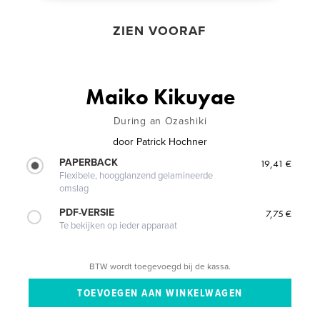
ZIEN VOORAF
Maiko Kikuyae
During an Ozashiki
door
Patrick Hochner
PAPERBACK
19,41 €
Flexibele, hoogglanzend gelamineerde
omslag
PDF-VERSIE
7,75 €
Te bekijken op ieder apparaat
BTW wordt toegevoegd bij de kassa.